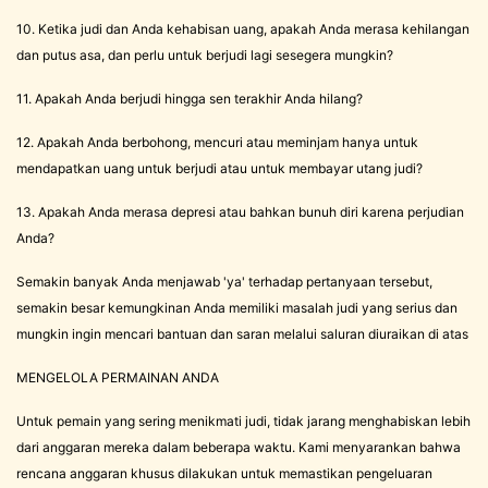
10. Ketika judi dan Anda kehabisan uang, apakah Anda merasa kehilangan
dan putus asa, dan perlu untuk berjudi lagi sesegera mungkin?
11. Apakah Anda berjudi hingga sen terakhir Anda hilang?
12. Apakah Anda berbohong, mencuri atau meminjam hanya untuk
mendapatkan uang untuk berjudi atau untuk membayar utang judi?
13. Apakah Anda merasa depresi atau bahkan bunuh diri karena perjudian
Anda?
Semakin banyak Anda menjawab 'ya' terhadap pertanyaan tersebut,
semakin besar kemungkinan Anda memiliki masalah judi yang serius dan
mungkin ingin mencari bantuan dan saran melalui saluran diuraikan di atas
MENGELOLA PERMAINAN ANDA
Untuk pemain yang sering menikmati judi, tidak jarang menghabiskan lebih
dari anggaran mereka dalam beberapa waktu. Kami menyarankan bahwa
rencana anggaran khusus dilakukan untuk memastikan pengeluaran