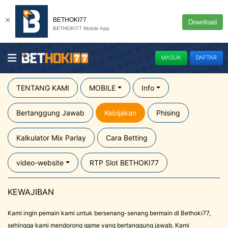
×
BETHOKI77
Download
BETHOKI77 Mobile App
MASUK
DAFTAR
TENTANG KAMI
MOBILE
Info
Bertanggung Jawab
Kebijakan
Phising
Kalkulator Mix Parlay
Cara Betting
video-website
RTP Slot BETHOKI77
KEWAJIBAN
Kami ingin pemain kami untuk bersenang-senang bermain di Bethoki77,
sehingga kami mendorong game yang bertanggung jawab. Kami