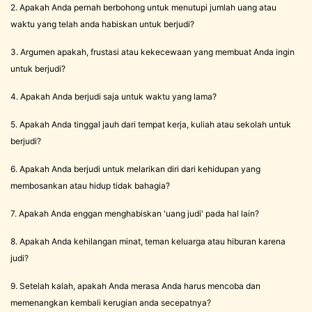
2. Apakah Anda pernah berbohong untuk menutupi jumlah uang atau
waktu yang telah anda habiskan untuk berjudi?
3. Argumen apakah, frustasi atau kekecewaan yang membuat Anda ingin
untuk berjudi?
4. Apakah Anda berjudi saja untuk waktu yang lama?
5. Apakah Anda tinggal jauh dari tempat kerja, kuliah atau sekolah untuk
berjudi?
6. Apakah Anda berjudi untuk melarikan diri dari kehidupan yang
membosankan atau hidup tidak bahagia?
7. Apakah Anda enggan menghabiskan 'uang judi' pada hal lain?
8. Apakah Anda kehilangan minat, teman keluarga atau hiburan karena
judi?
9. Setelah kalah, apakah Anda merasa Anda harus mencoba dan
memenangkan kembali kerugian anda secepatnya?