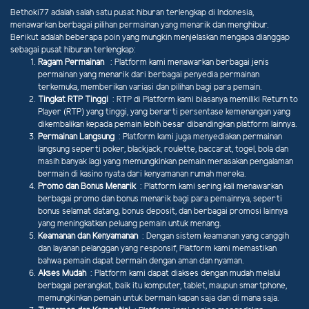
Bethoki77 adalah salah satu pusat hiburan terlengkap di Indonesia,
menawarkan berbagai pilihan permainan yang menarik dan menghibur.
Berikut adalah beberapa poin yang mungkin menjelaskan mengapa dianggap
sebagai pusat hiburan terlengkap:
Ragam Permainan
: Platform kami menawarkan berbagai jenis
permainan yang menarik dari berbagai penyedia permainan
terkemuka, memberikan variasi dan pilihan bagi para pemain.
Tingkat RTP Tinggi
: RTP di Platform kami biasanya memiliki Return to
Player (RTP) yang tinggi, yang berarti persentase kemenangan yang
dikembalikan kepada pemain lebih besar dibandingkan platform lainnya.
Permainan Langsung
: Platform kami juga menyediakan permainan
langsung seperti poker, blackjack, roulette, baccarat, togel, bola dan
masih banyak lagi yang memungkinkan pemain merasakan pengalaman
bermain di kasino nyata dari kenyamanan rumah mereka.
Promo dan Bonus Menarik
: Platform kami sering kali menawarkan
berbagai promo dan bonus menarik bagi para pemainnya, seperti
bonus selamat datang, bonus deposit, dan berbagai promosi lainnya
yang meningkatkan peluang pemain untuk menang.
Keamanan dan Kenyamanan
: Dengan sistem keamanan yang canggih
dan layanan pelanggan yang responsif, Platform kami memastikan
bahwa pemain dapat bermain dengan aman dan nyaman.
Akses Mudah
: Platform kami dapat diakses dengan mudah melalui
berbagai perangkat, baik itu komputer, tablet, maupun smartphone,
memungkinkan pemain untuk bermain kapan saja dan di mana saja.