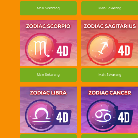
Main Sekarang
Main Sekarang
Main Sekarang
Main Sekarang