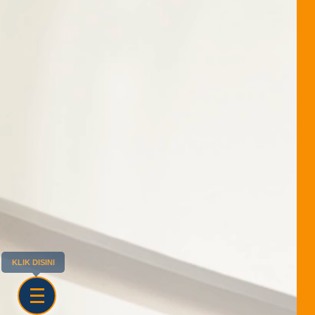
KLIK DISINI