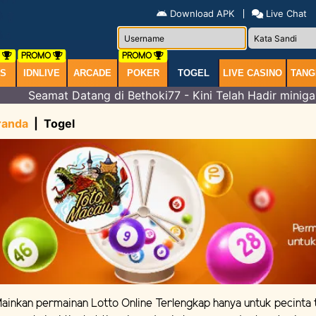
Download APK
Live Chat
O
PROMO
PROMO
TS
IDNLIVE
ARCADE
POKER
TOGEL
LIVE CASINO
TANG
i77 - Kini Telah Hadir minigames terbaru GameCuan Ek
randa
Togel
ainkan permainan Lotto Online Terlengkap hanya untuk pecinta