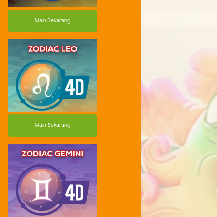
Main Sekarang
Main Sekarang