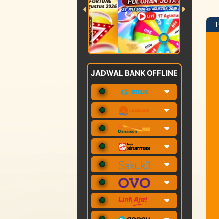
T
JADWAL BANK OFFLINE