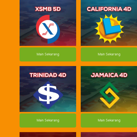
Main Sekarang
Main Sekarang
Main Sekarang
Main Sekarang