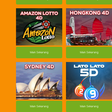
Main Sekarang
Main Sekarang
Main Sekarang
Main Sekarang