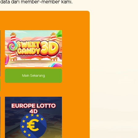
an data dari member-member kami.
Main Sekarang